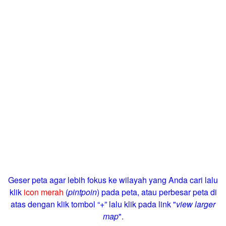
Geser peta agar lebih fokus ke wilayah yang Anda cari lalu
klik
icon merah
(
pintpoin
) pada peta, atau perbesar peta di
atas dengan klik tombol “+” lalu klik pada link "
view larger
map
".