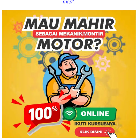
map
".