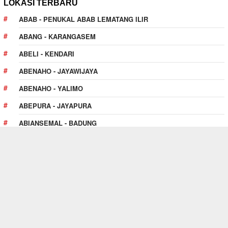
LOKASI TERBARU
ABAB - PENUKAL ABAB LEMATANG ILIR
ABANG - KARANGASEM
ABELI - KENDARI
ABENAHO - JAYAWIJAYA
ABENAHO - YALIMO
ABEPURA - JAYAPURA
ABIANSEMAL - BADUNG
ABOY - PEGUNUNGAN BINTANG
ABUKI - KONAWE
PULAU PULAU KUR - TUAL
TENTANG SITUS INI
Website
SewaAlatBerat.web.id
adalah premium web