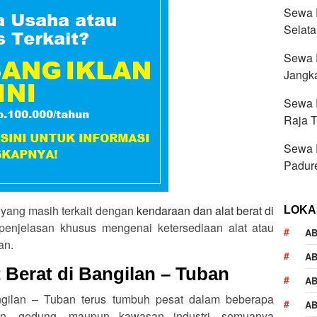
Sewa R
Selat
Sewa R
Jangk
Sewa R
Raja 
Sewa R
Padur
ain yang masih terkait dengan
kendaraan dan alat berat di
LOKA
penjelasan khusus mengenai ketersediaan alat atau
AB
an.
A
 Berat di Bangilan – Tuban
AB
ngilan – Tuban terus tumbuh pesat dalam beberapa
AB
lan, gedung, maupun kawasan industri, semuanya