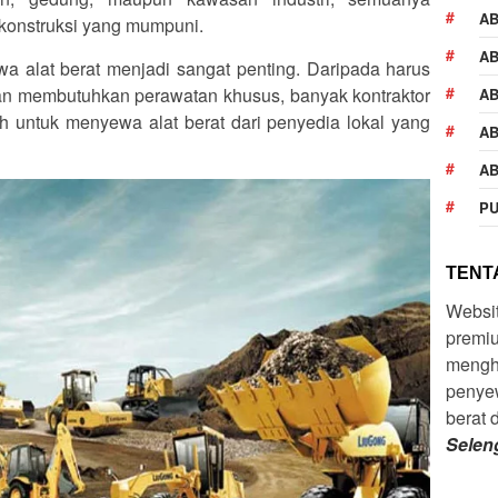
AB
konstruksi yang mumpuni.
AB
wa alat berat menjadi sangat penting. Daripada harus
dan membutuhkan perawatan khusus, banyak kontraktor
AB
h untuk menyewa alat berat dari penyedia lokal yang
AB
AB
PU
TENTA
Websi
premiu
mengh
penyew
berat 
Selen