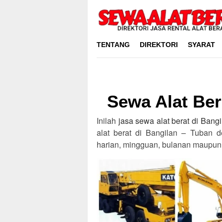
Skip
to
content
TENTANG
DIREKTORI
SYARAT
Sewa Alat Ber
Inilah
jasa sewa alat berat di Bang
alat berat di Bangilan – Tuban d
harian, mingguan, bulanan maupun