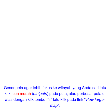
Geser peta agar lebih fokus ke wilayah yang Anda cari lalu
klik
icon merah
(
pintpoin
) pada peta, atau perbesar peta di
atas dengan klik tombol “+” lalu klik pada link "
view larger
map
".