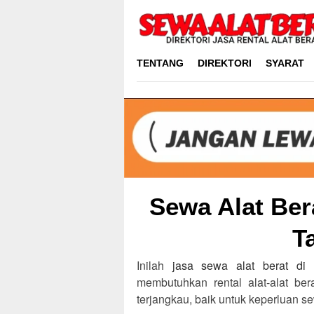
Skip
to
content
TENTANG
DIREKTORI
SYARAT
Sewa Alat Ber
T
Inilah
jasa sewa alat berat di
membutuhkan rental alat-alat be
terjangkau, baik untuk keperluan 