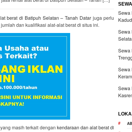
SEWA
Sewa R
at berat di Batipuh Selatan – Tanah Datar
juga perlu
Kadud
umlah dan kualifikasi alat-alat berat di situs ini.
Sewa R
Selata
Sewa R
Treng
Sewa R
Keram
Sewa R
Kasre
LOKA
AB
ain yang masih terkait dengan
kendaraan dan alat berat di