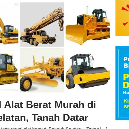
 Alat Berat Murah di
latan, Tanah Datar
 jasa rental alat berat di Batipuh Selatan – Tanah […]