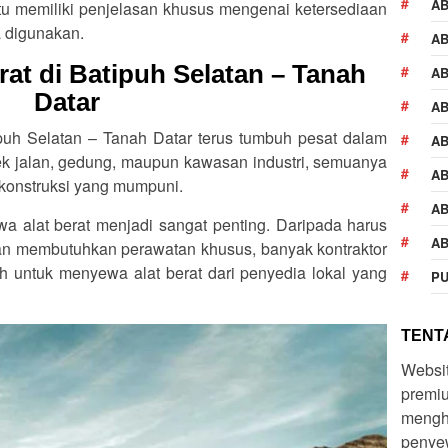
A
tu memiliki penjelasan khusus mengenai ketersediaan
a digunakan.
AB
at di Batipuh Selatan – Tanah
AB
Datar
AB
ipuh Selatan – Tanah Datar terus tumbuh pesat dalam
AB
yek jalan, gedung, maupun kawasan industri, semuanya
AB
konstruksi yang mumpuni.
AB
wa alat berat menjadi sangat penting. Daripada harus
AB
dan membutuhkan perawatan khusus, banyak kontraktor
h untuk menyewa alat berat dari penyedia lokal yang
PU
TENTA
Websi
premiu
mengh
penyew