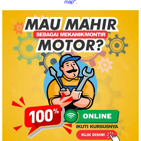
map
".