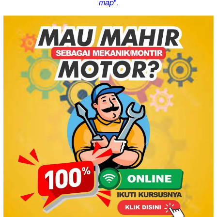
map
".