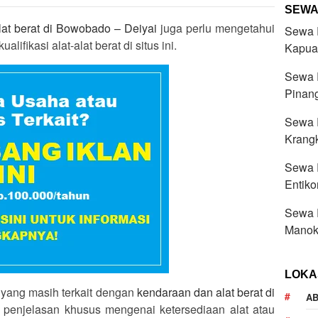
SEWA
at berat di Bowobado – Deiyai
juga perlu mengetahui
Sewa R
alifikasi alat-alat berat di situs ini.
Kapua
Sewa R
Pinang
Sewa R
Krang
Sewa R
Entik
Sewa R
Manok
LOKA
ain yang masih terkait dengan
kendaraan dan alat berat di
AB
i penjelasan khusus mengenai ketersediaan alat atau