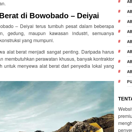
A
an.
AB
Berat di Bowobado – Deiyai
AB
wobado – Deiyai terus tumbuh pesat dalam beberapa
AB
lan, gedung, maupun kawasan industri, semuanya
konstruksi yang mumpuni.
AB
wa alat berat menjadi sangat penting. Daripada harus
AB
dan membutuhkan perawatan khusus, banyak kontraktor
AB
h untuk menyewa alat berat dari penyedia lokal yang
AB
PU
TENTA
Websi
premiu
mengh
penyew