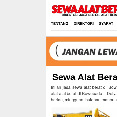
Skip
to
content
TENTANG
DIREKTORI
SYARAT
Sewa Alat Bera
Inilah
jasa sewa alat berat di Bo
alat-alat berat di Bowobado – Deiy
harian, mingguan, bulanan maupun