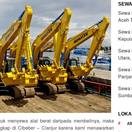
SEWA
Sewa R
Aceh 
Sewa R
Kepul
Sewa R
Utara,
Sewa R
Panja
Sewa R
Sumba
LOKA
uk menyewa alat berat daripada membelinya, maka
AB
ngkap di Cibeber – Cianjur karena kami menawarkan