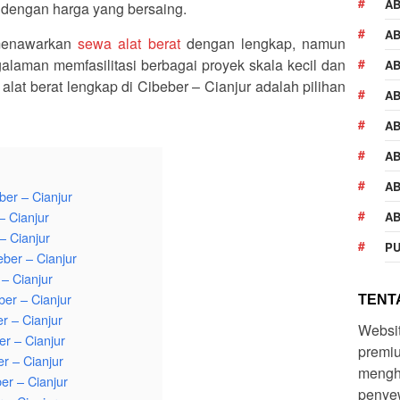
A
p dengan harga yang bersaing.
AB
menawarkan
sewa alat berat
dengan lengkap, namun
laman memfasilitasi berbagai proyek skala kecil dan
AB
alat berat lengkap di Cibeber – Cianjur adalah pilihan
AB
AB
AB
AB
ber – Cianjur
– Cianjur
AB
– Cianjur
PU
ber – Cianjur
 – Cianjur
er – Cianjur
TENTA
r – Cianjur
Websi
er – Cianjur
premiu
r – Cianjur
mengh
er – Cianjur
penyew