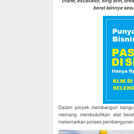
crane, excavator, long arm, brea
berat lainnya se
Dalam proyek membangun banguna
memang membutuhkan alat berat s
melancarkan proses pembangunan