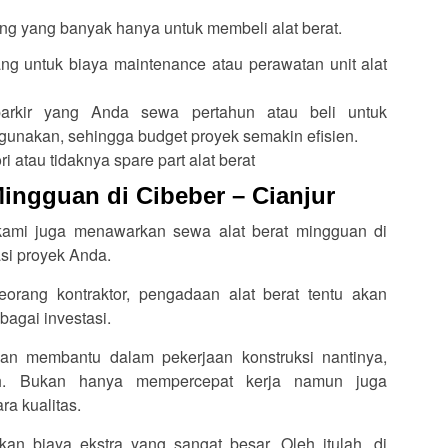
g yang banyak hanya untuk membeli alat berat.
ng untuk biaya maintenance atau perawatan unit alat
arkir yang Anda sewa pertahun atau beli untuk
igunakan, sehingga budget proyek semakin efisien.
i atau tidaknya spare part alat berat
Mingguan di Cibeber – Cianjur
 kami juga menawarkan sewa alat berat mingguan di
asi proyek Anda.
seorang kontraktor, pengadaan alat berat tentu akan
bagai investasi.
akan membantu dalam pekerjaan konstruksi nantinya,
ah. Bukan hanya mempercepat kerja namun juga
a kualitas.
kan biaya ekstra yang sangat besar. Oleh itulah, di