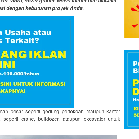
ker, vibro, dozer grader, wheel loader dan alat-alat
suai dengan kebutuhan proyek Anda.
n besar seperti gedung pertokoan maupun kantor
eperti crane, bulldozer, ataupun excavator untuk
.