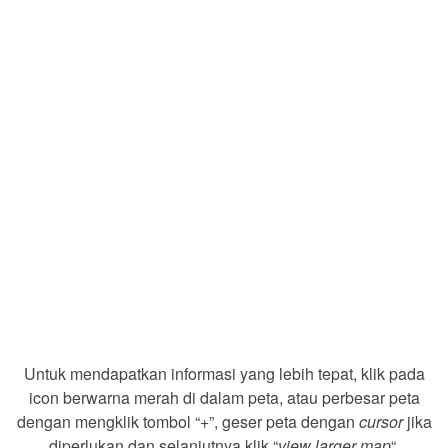
Untuk mendapatkan informasi yang lebih tepat, klik pada
icon berwarna merah di dalam peta, atau perbesar peta
dengan mengklik tombol “+”, geser peta dengan
cursor
jika
diperlukan dan selanjutnya klik “
view larger map
“.