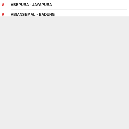
ABEPURA - JAYAPURA
ABIANSEMAL - BADUNG
ABOY - PEGUNUNGAN BINTANG
ABUKI - KONAWE
PULAU PULAU KUR - TUAL
TENTANG SITUS INI
Website
SewaAlatBerat.web.id
adalah premium web
directory yang menghubungkan antara pencari jasa
penyewaan alat berat dengan rental alat berat di seluruh
Indonesia.
Selengkapnya!
SEWAALATBERAT.WEB.ID