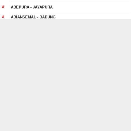
ABEPURA - JAYAPURA
ABIANSEMAL - BADUNG
ABOY - PEGUNUNGAN BINTANG
ABUKI - KONAWE
PULAU PULAU KUR - TUAL
TENTANG SITUS INI
Website
SewaAlatBerat.web.id
adalah premium web
directory yang menghubungkan antara pencari jasa
penyewaan alat berat dengan rental alat berat di seluruh
Indonesia.
Selengkapnya!
SEWAALATBERAT.WEB.ID