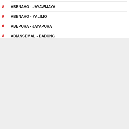
ABENAHO - JAYAWIJAYA
ABENAHO - YALIMO
ABEPURA - JAYAPURA
ABIANSEMAL - BADUNG
ABOY - PEGUNUNGAN BINTANG
ABUKI - KONAWE
PULAU PULAU KUR - TUAL
TENTANG SITUS INI
Website
SewaAlatBerat.web.id
adalah premium web
directory yang menghubungkan antara pencari jasa
penyewaan alat berat dengan rental alat berat di seluruh
Indonesia.
Selengkapnya!