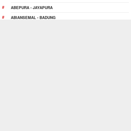
ABEPURA - JAYAPURA
ABIANSEMAL - BADUNG
ABOY - PEGUNUNGAN BINTANG
ABUKI - KONAWE
PULAU PULAU KUR - TUAL
TENTANG SITUS INI
Website
SewaAlatBerat.web.id
adalah premium web
directory yang menghubungkan antara pencari jasa
penyewaan alat berat dengan rental alat berat di seluruh
Indonesia.
Selengkapnya!
SEWAALATBERAT.WEB.ID