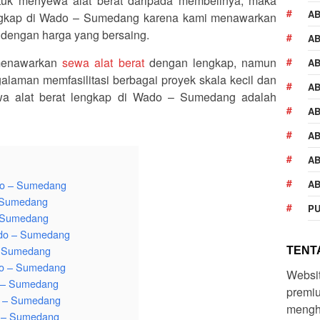
uk menyewa alat berat daripada membelinya, maka
A
engkap di Wado – Sumedang karena kami menawarkan
p dengan harga yang bersaing.
AB
menawarkan
sewa alat berat
dengan lengkap, namun
AB
laman memfasilitasi berbagai proyek skala kecil dan
AB
ewa alat berat lengkap di Wado – Sumedang adalah
AB
AB
AB
ado – Sumedang
AB
– Sumedang
PU
– Sumedang
ado – Sumedang
– Sumedang
TENTA
do – Sumedang
Websi
o – Sumedang
premiu
o – Sumedang
mengh
o – Sumedang