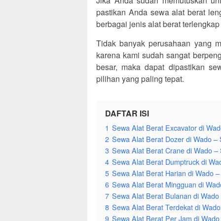
Jika Anda sudah memutuskan unt
pastikan Anda sewa alat berat l
berbagai jenis alat berat terlengka
Tidak banyak perusahaan yang 
karena kami sudah sangat berpenga
besar, maka dapat dipastikan s
pilihan yang paling tepat.
DAFTAR ISI
1
Sewa Alat Berat Excavator di W
2
Sewa Alat Berat Dozer di Wado 
3
Sewa Alat Berat Crane di Wado 
4
Sewa Alat Berat Dumptruck di W
5
Sewa Alat Berat Harian di Wado 
6
Sewa Alat Berat Mingguan di Wa
7
Sewa Alat Berat Bulanan di Wad
8
Sewa Alat Berat Terdekat di Wad
9
Sewa Alat Berat Per Jam di Wad