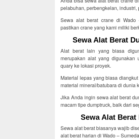
Anda bisa sewa alat berat crane 
pelabuhan, perbengkelan, industri,
Sewa alat berat crane di Wado 
pastikan crane yang kami miliki berk
Sewa Alat Berat 
Alat berat lain yang biasa dig
merupakan alat yang digunakan un
quary ke lokasi proyek.
Material lepas yang biasa diangkut 
material mineral/batubara di dunia
Jika Anda ingin sewa alat berat d
macam tipe dumptruck, baik dari s
Sewa Alat Berat
Sewa alat berat biasanya wajib di
alat berat harian di Wado – Sumed