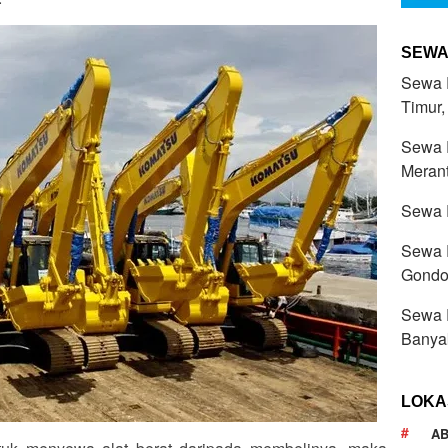
SEWA
Sewa R
Timur,
Sewa R
Merant
Sewa R
Sewa R
Gondo
Sewa R
Banyak
LOKA
AB