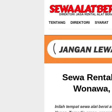
Skip
to
content
TENTANG
DIREKTORI
SYARAT
Sewa Rental
Wonawa, 
Inilah tempat sewa alat berat 