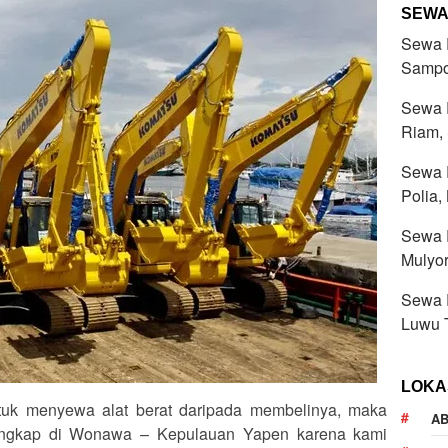
SEWA
Sewa R
Sampo
Sewa R
Riam,
Sewa R
Polia,
Sewa R
Mulyor
Sewa R
Luwu 
LOKA
uk menyewa alat berat daripada membelinya, maka
AB
lengkap di Wonawa – Kepulauan Yapen karena kami