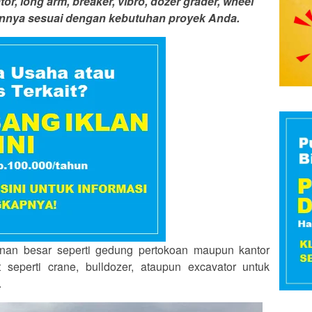
or, long arm, breaker, vibro, dozer grader, wheel
 lainnya sesuai dengan kebutuhan proyek Anda.
n besar seperti gedung pertokoan maupun kantor
eperti crane, bulldozer, ataupun excavator untuk
.