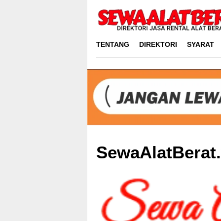
Skip
to
content
TENTANG
DIREKTORI
SYARAT
SewaAlatBerat.