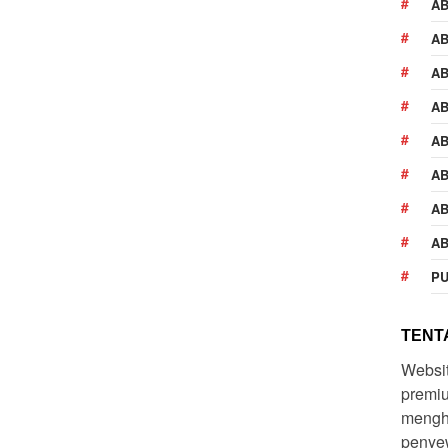
A
AB
AB
AB
AB
AB
AB
AB
PU
TENTA
Websi
premiu
mengh
penyew