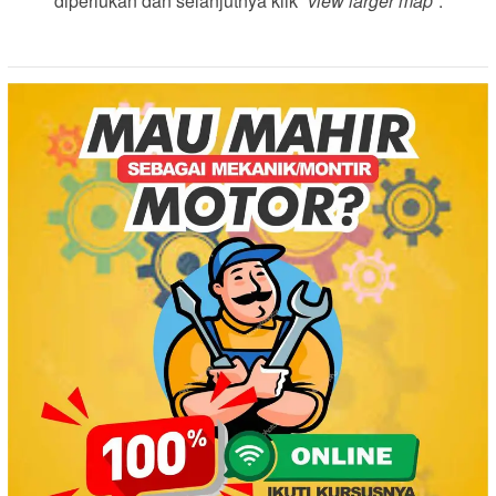
diperlukan dan selanjutnya klik “
view larger map
“.