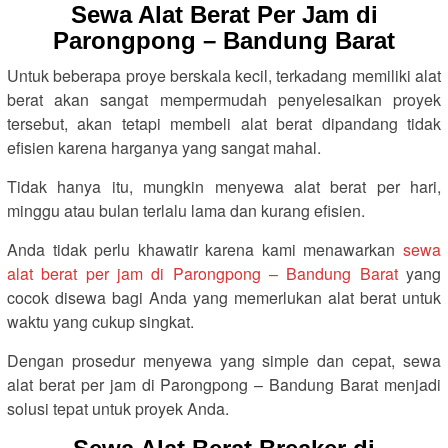
Sewa Alat Berat Per Jam di
Parongpong – Bandung Barat
Untuk beberapa proye berskala kecil, terkadang memiliki alat
berat akan sangat mempermudah penyelesaikan proyek
tersebut, akan tetapi membeli alat berat dipandang tidak
efisien karena harganya yang sangat mahal.
Tidak hanya itu, mungkin menyewa alat berat per hari,
minggu atau bulan terlalu lama dan kurang efisien.
Anda tidak perlu khawatir karena kami menawarkan
sewa
alat berat per jam di Parongpong – Bandung Barat
yang
cocok disewa bagi Anda yang memerlukan alat berat untuk
waktu yang cukup singkat.
Dengan prosedur menyewa yang simple dan cepat, sewa
alat berat per jam di Parongpong – Bandung Barat menjadi
solusi tepat untuk proyek Anda.