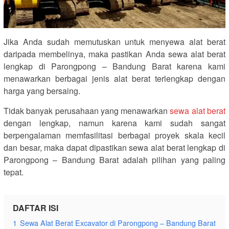
Jika Anda sudah memutuskan untuk menyewa alat berat
daripada membelinya, maka pastikan Anda sewa alat berat
lengkap di Parongpong – Bandung Barat karena kami
menawarkan berbagai jenis alat berat terlengkap dengan
harga yang bersaing.
Tidak banyak perusahaan yang menawarkan
sewa alat berat
dengan lengkap, namun karena kami sudah sangat
berpengalaman memfasilitasi berbagai proyek skala kecil
dan besar, maka dapat dipastikan sewa alat berat lengkap di
Parongpong – Bandung Barat adalah pilihan yang paling
tepat.
DAFTAR ISI
1
Sewa Alat Berat Excavator di Parongpong – Bandung Barat