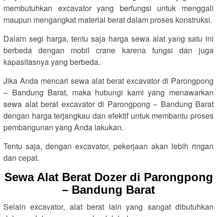
membutuhkan excavator yang berfungsi untuk menggali
maupun mengangkat material berat dalam proses konstruksi.
Dalam segi harga, tentu saja harga sewa alat yang satu ini
berbeda dengan mobil crane karena fungsi dan juga
kapasitasnya yang berbeda.
Jika Anda mencari sewa alat berat excavator di Parongpong
– Bandung Barat, maka hubungi kami yang menawarkan
sewa alat berat excavator di Parongpong – Bandung Barat
dengan harga terjangkau dan efektif untuk membantu proses
pembangunan yang Anda lakukan.
Tentu saja, dengan excavator, pekerjaan akan lebih ringan
dan cepat.
Sewa Alat Berat Dozer di Parongpong
– Bandung Barat
Selain excavator, alat berat lain yang sangat dibutuhkan