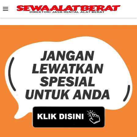
Skip
Mobile
to
Menu
content