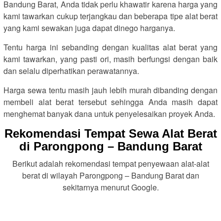
Bandung Barat, Anda tidak perlu khawatir karena harga yang
kami tawarkan cukup terjangkau dan beberapa tipe alat berat
yang kami sewakan juga dapat dinego harganya.
Tentu harga ini sebanding dengan kualitas alat berat yang
kami tawarkan, yang pasti ori, masih berfungsi dengan baik
dan selalu diperhatikan perawatannya.
Harga sewa tentu masih jauh lebih murah dibanding dengan
membeli alat berat tersebut sehingga Anda masih dapat
menghemat banyak dana untuk penyelesaikan proyek Anda.
Rekomendasi Tempat Sewa Alat Berat
di Parongpong – Bandung Barat
Berikut adalah rekomendasi tempat penyewaan alat-alat
berat di wilayah Parongpong – Bandung Barat dan
sekitarnya menurut Google.